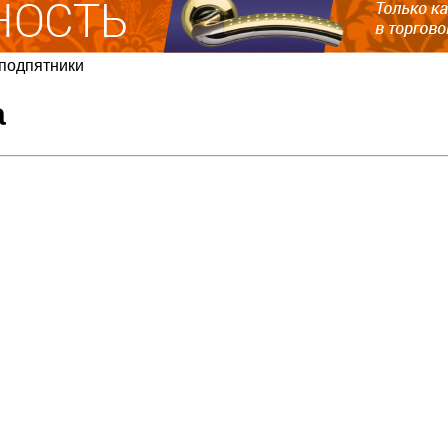
 подпятники
а