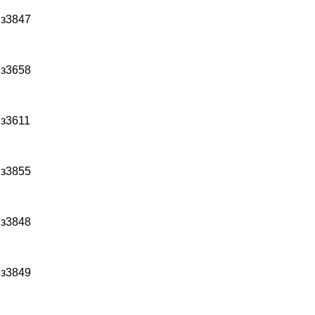
 з3847
 з3658
 з3611
 з3855
 з3848
 з3849