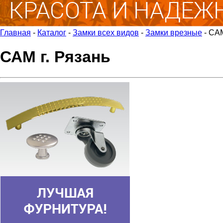
Главная
-
Каталог
-
Замки всех видов
-
Замки врезные
-
САМ
САМ г. Рязань